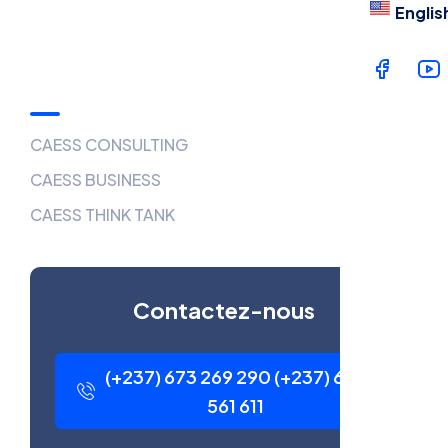
Englis
Catégories de services
CAESS CONSULTING
CAESS BUSINESS
CAESS THINK TANK
Contactez-nous
(+237) 673 269 290 (+237) 699
561 611