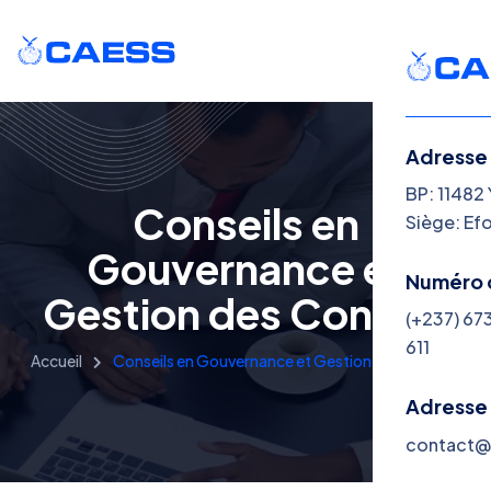
Adresse
BP: 11482
Conseils en
Siège: Ef
Gouvernance et
Numéro 
Gestion des Conflits
(+237) 67
611
Accueil
Conseils en Gouvernance et Gestion des Conflits
Adresse
contact@c