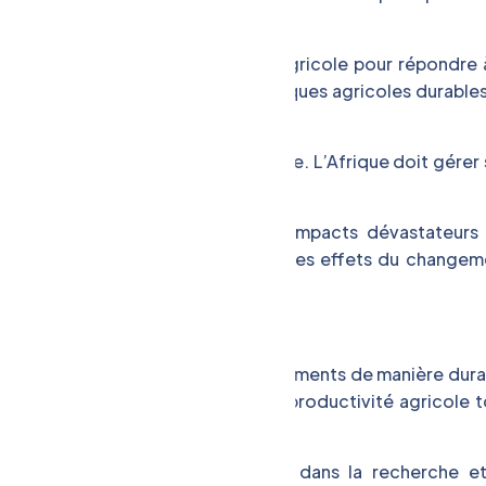
e doit améliorer sa productivité agricole pour répondre à
être réalisé en adoptant des pratiques agricoles durables
oppement ;
source essentielle pour l’agriculture. L’Afrique doit gérer
er les pénuries et les conflits ;
Le changement climatique a des impacts dévastateurs 
dopter des stratégies pour atténuer les effets du changem
eurs solutions :
oche qui consiste à produire des aliments de manière dura
proche peut aider à améliorer la productivité agricole t
développement : L’investissement dans la recherche et