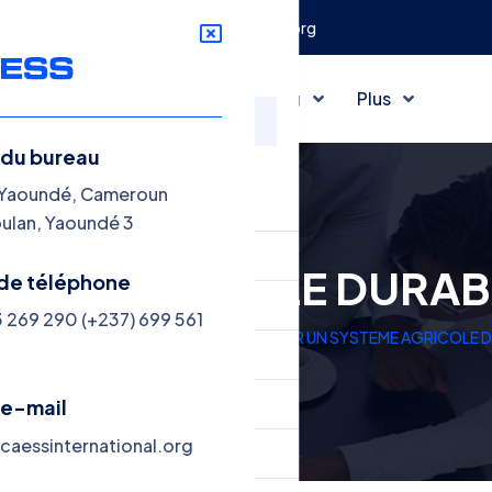
oundé 3
contact@caessinternational.org
ank
Business
Consulting
Plus
 du bureau
nu
 Yaoundé, Cameroun
oulan, Yaoundé 3
 CAESS
EME AGRICOLE DURAB
de téléphone
ink Tank
3 269 290 (+237) 699 561
ctions
Notes de conjoncture
POUR UN SYSTEME AGRICOLE D
siness
nsulting
 e-mail
aessinternational.org
us