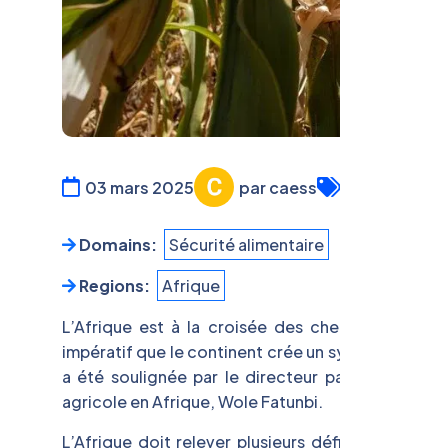
03 mars 2025
par caess
E-Productio
Domains:
Sécurité alimentaire
Regions:
Afrique
L’Afrique est à la croisée des chemins pour ass
impératif que le continent crée un système agrico
a été soulignée par le directeur par intérim de
agricole en Afrique, Wole Fatunbi.
L’Afrique doit relever plusieurs défis pour mettr