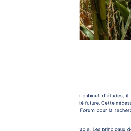
ns,
Notes de conjoncture
1456
urer son avenir agricole. Selon un cabinet d’études, il 
le durable pour garantir sa prospérité future. Cette néces
 la recherche et de l’innovation au Forum pour la recher
e en place un système agricole durable. Les principaux dé