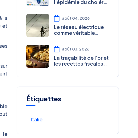
l'épidémie du choléra
dans la région de
l'extrême nord en
 la
août 04, 2026
juillet 2026
 et
Le réseau électrique
comme véritable
goulot
d'étranglement au
 ses
août 03, 2026
Cameroun
La traçabilité de l'or et
les recettes fiscales
sur
en jeu au Cameroun
ent
Étiquettes
ble
out
Italie
 le