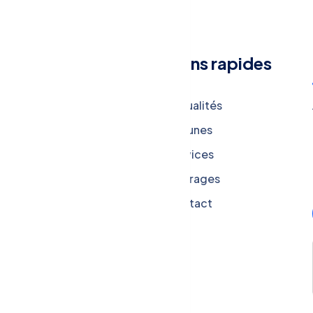
Menu
Liens rapides
Qui sommes-nous?
Actualités
CAESS THINK THANK
Tribunes
CAESS BUSINESS
Services
CAESS CONSULTING
Ouvrages
Politique de
Contact
confidentialité