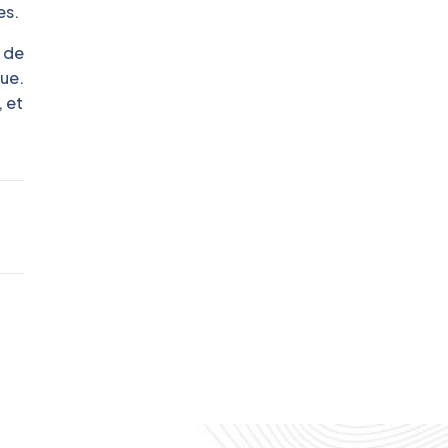
es.
e de
que.
, et