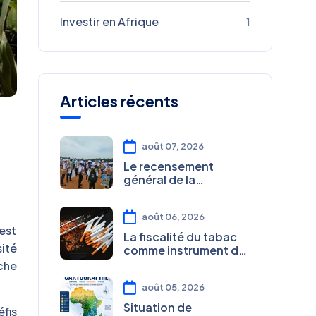
Investir en Afrique
1
Articles récents
août 07, 2026
Le recensement
général de la
population face à ses
retards successifs au
août 06, 2026
Cameroun
est
La fiscalité du tabac
sité
comme instrument de
santé publique au
che
Cameroun
août 05, 2026
Situation de
fis