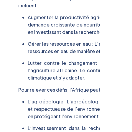
incluent :
Augmenter la productivité agricole : L’Afriqu
demande croissante de nourriture. Cela peut 
en investissant dans la recherche et le dével
Gérer les ressources en eau : L’eau est une res
ressources en eau de manière efficace pour évit
Lutter contre le changement climatique : 
l’agriculture africaine. Le continent doit a
climatique et s’y adapter.
Pour relever ces défis, l’Afrique peut adopter plusi
L’agroécologie : L’agroécologie est une appr
et respectueuse de l’environnement. Cette ap
en protégeant l’environnement ;
L’investissement dans la recherche et le 