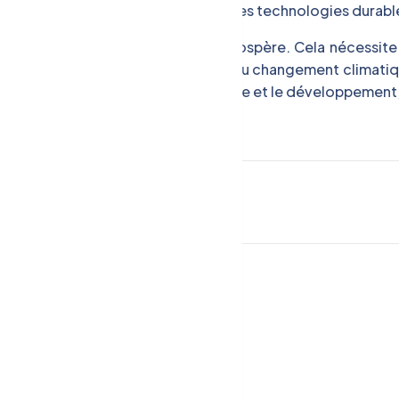
uctivité agricole et à développer des technologies durabl
e durable pour garantir son avenir prospère. Cela nécessit
à la gestion des ressources en eau et au changement climati
ie, l’investissement dans la recherche et le développement