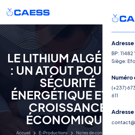
Adresse
Menu
BP: 11482
LE LITHIUM ALGÉRIEN
Siège: Ef
: UN ATOUT POUR LA
Le CAE
Numéro 
SÉCURITÉ
Think T
(+237) 67
ÉNERGÉTIQUE ET LA
611
Busines
CROISSANCE
Consult
Adresse
ÉCONOMIQUE
contact@c
Plus
Accueil
E-Productions
Notes de conjoncture