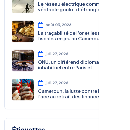
Le réseau électrique comme
véritable goulot d'étranglement
au Cameroun
août 03, 2026
La traçabilité de l'or et les recettes
fiscales en jeu au Cameroun
juil. 27, 2026
ONU, un différend diplomatique
inhabituel entre Paris et
Washington sur les droits de
l'homme
juil. 27, 2026
Cameroun, la lutte contre le VIH
face au retrait des financements
internationaux
Étiquettes