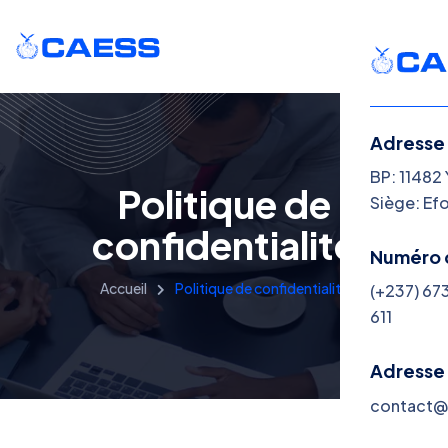
Adresse
BP: 11482
Politique de
Siège: Ef
confidentialité
Numéro 
Accueil
Politique de confidentialité
(+237) 67
611
Adresse
contact@c