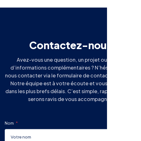
C
o
n
t
a
c
t
e
z
-
n
o
u
s
Avez-vous une question, un projet ou besoin
d’informations complémentaires ? N’hésitez pas à
nous contacter via le formulaire de contact du CAESS.
Notre équipe est à votre écoute et vous répondra
dans les plus brefs délais. C’est simple, rapide, et nous
serons ravis de vous accompagner.
Nom